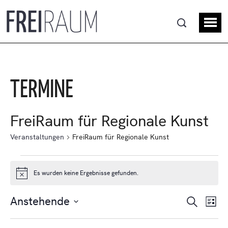
TERMINE
FreiRaum für Regionale Kunst
Veranstaltungen
FreiRaum für Regionale Kunst
Es wurden keine Ergebnisse gefunden.
Hinweis
VE
Ve
Anstehende
Suche
Liste
Datum
An