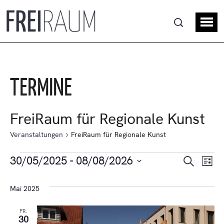
TERMINE
FreiRaum für Regionale Kunst
Veranstaltungen
FreiRaum für Regionale Kunst
VE
Ve
30/05/2025
 - 
08/08/2026
Suche
Liste
Datum
An
SU
wählen.
Mai 2025
Na
UN
FR.
30